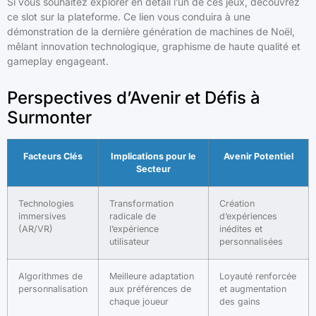
Si vous souhaitez explorer en détail l’un de ces jeux, découvrez
ce slot sur la plateforme. Ce lien vous conduira à une
démonstration de la dernière génération de machines de Noël,
mêlant innovation technologique, graphisme de haute qualité et
gameplay engageant.
Perspectives d’Avenir et Défis à
Surmonter
Facteurs Clés
Implications pour le
Avenir Potentiel
Secteur
Technologies
Transformation
Création
immersives
radicale de
d’expériences
(AR/VR)
l’expérience
inédites et
utilisateur
personnalisées
Algorithmes de
Meilleure adaptation
Loyauté renforcée
personnalisation
aux préférences de
et augmentation
chaque joueur
des gains