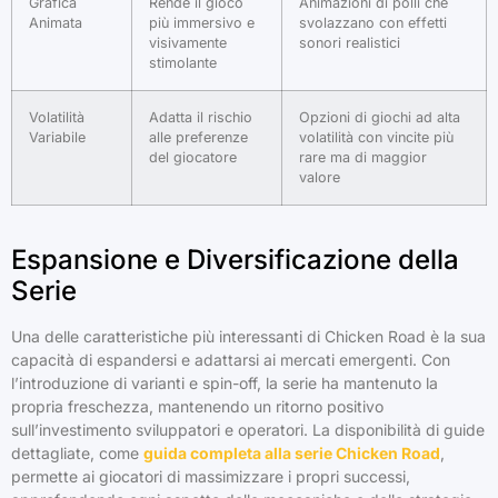
Grafica
Rende il gioco
Animazioni di polli che
Animata
più immersivo e
svolazzano con effetti
visivamente
sonori realistici
stimolante
Volatilità
Adatta il rischio
Opzioni di giochi ad alta
Variabile
alle preferenze
volatilità con vincite più
del giocatore
rare ma di maggior
valore
Espansione e Diversificazione della
Serie
Una delle caratteristiche più interessanti di Chicken Road è la sua
capacità di espandersi e adattarsi ai mercati emergenti. Con
l’introduzione di varianti e spin-off, la serie ha mantenuto la
propria freschezza, mantenendo un ritorno positivo
sull’investimento sviluppatori e operatori. La disponibilità di guide
dettagliate, come
guida completa alla serie Сhicken Road
,
permette ai giocatori di massimizzare i propri successi,