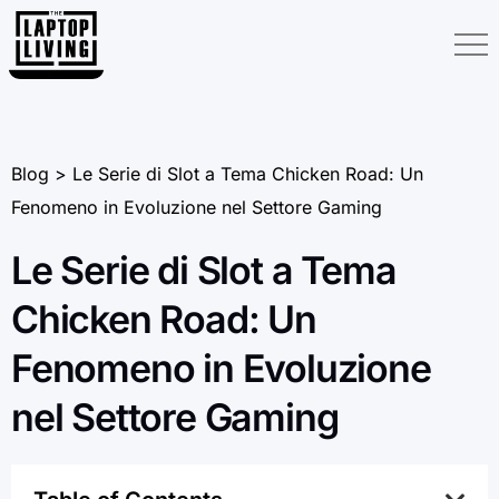
Blog > Le Serie di Slot a Tema Chicken Road: Un
Fenomeno in Evoluzione nel Settore Gaming
Le Serie di Slot a Tema
Chicken Road: Un
Fenomeno in Evoluzione
nel Settore Gaming