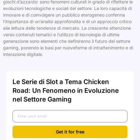
giochi d’azzardo: sono fenomeni culturali in grado di riflettere le
evoluzioni tecnologiche e sociali del settore. La loro capacità di
innovare e di coinvolgere un pubblico eterogeneo conferma
l’importanza di un’analisi approfondita e di un approccio critico
alla lettura delle tendenze di mercato. La crescente attenzione
verso contenuti tematici e l’utilizzo di tecnologie di ultima
generazione sono elementi che definiranno il futuro del settore
gaming, ponendo le basi per nuoveforme di intrattenimento e di
interazione digitale.
Le Serie di Slot a Tema Chicken
Road: Un Fenomeno in Evoluzione
nel Settore Gaming
Get it for free