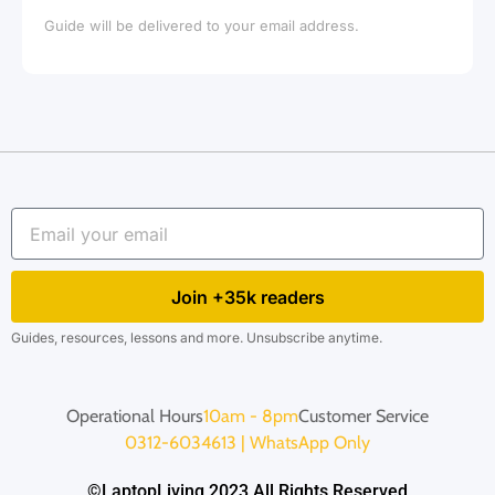
Guide will be delivered to your email address.
Join +35k readers
Guides, resources, lessons and more. Unsubscribe anytime.
Operational Hours
10am - 8pm
Customer Service
0312-6034613 | WhatsApp Only
©LaptopLiving 2023 All Rights Reserved