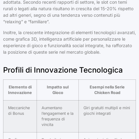
adottata. Secondo recenti rapporti di settore, le slot con temi
rurali o legati alla natura risultano in crescita del
15-20%
rispetto
ad altri generi, segno di una tendenza verso contenuti più
“relaxing” e “familiare”.
Inoltre, la crescente integrazione di elementi tecnologici avanzati,
come grafica 3D, intelligenza artificiale per personalizzare le
esperienze di gioco e funzionalità social integrate, ha rafforzato
la posizione di queste serie nel mercato globale.
Profili di Innovazione Tecnologica
Elemento di
Impatto sul
Esempi nella Serie
Innovazione
Gioco
Chicken Road
Meccaniche
Aumentano
Giri gratuiti multipli e mini
di Bonus
l’engagement e la
giochi integrati
frequenza di
vincita